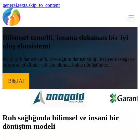
general.texts.skip_to_content
Bilimsel temelli, insana dokunan bir iyi
oluş ekosistemi
Psikolojik danışmanlık, özel eğitim danışmanlığı, kariyer desteği ve
kurumsal çözümler tek çatı altında, kalıcı dönüşümler...
Bilgi Al
Ruh sağlığında bilimsel ve insani bir
dönüşüm modeli