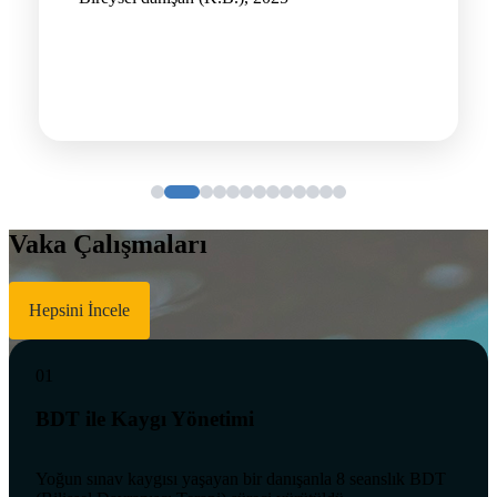
Vaka Çalışmaları
Hepsini İncele
01
BDT ile Kaygı Yönetimi
Yoğun sınav kaygısı yaşayan bir danışanla 8 seanslık BDT