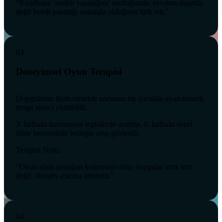
“Kendisine ‘neden yaşadığını’ sorduğunda, cevabın dışarıda
değil kendi yarattığı anlamda olduğunu fark etti.”
03
Deneyimsel Oyun Terapisi
Duygularını ifade etmekte zorlanan bir çocukla oyun temelli
terapi süreci yürütüldü.
3. haftada davranışsal tepkilerde azalma, 6. haftada sözel
ifade becerisinde belirgin artış gözlendi.
Terapist Notu:
“Oyun alanı çocuğun kelimeleri oldu; duygular artık kriz
değil, iletişim aracına dönüştü.”
04