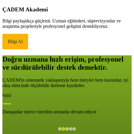
ÇADEM Akademi
Bilgi paylaştıkça güçlenir. Uzman eğitimleri, süpervizyonlar ve
araştırma projeleriyle profesyonel gelişimi destekliyoruz.
Bilgi Al
Doğru uzmana hızlı erişim, profesyonel
ve sürdürülebilir destek demektir.
ÇADEM'in sistematik yaklaşımıyla hem bireyler hem kurumlar, iyi
oluş sürecinde ölçülebilir ilerleme kaydeder.
%93
Danışanlar sürece önerilen uzmanla devam ediyor