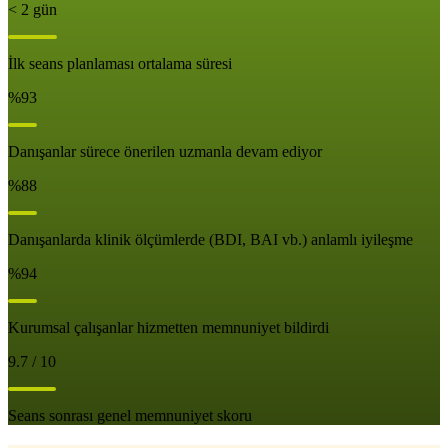
< 2 gün
İlk seans planlaması ortalama süresi
%93
Danışanlar sürece önerilen uzmanla devam ediyor
%88
Danışanlarda klinik ölçümlerde (BDI, BAI vb.) anlamlı iyileşme
%94
Kurumsal çalışanlar hizmetten memnuniyet bildirdi
9.7 / 10
Seans sonrası genel memnuniyet skoru