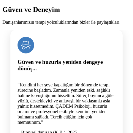
Güven ve Deneyim
Danışanlarımızın terapi yolculuklarından bizler ile paylaştıkları.
Güven ve huzurla yeniden dengeye
dönüş...
“Kendimi her şeye kapattığım bir dönemde terapi
sürecine başladım. Zamanla yeniden eski, sağlıklı
halime kavuştuğumu hissettim. Süreç boyunca güler
yüzlü, destekleyici ve anlayışlı bir yaklaşımla asla
yalnız hissetmedim. ÇADEM Psikoloji, huzurlu
ortamı ve profesyonel ekibiyle kendimi yeniden
bulmamı sağladı. Tercih ettiğim için çok
memnunum.”
– Bireysel danışan (K.B.), 2025