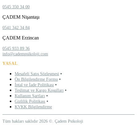
0545 350 34 00
ÇADEM Nişantaşı
0541 342 34 84
ÇADEM Erzincan
0545 933 89 36
info@cadempsikoloji.com
YASAL
•
Mesafeli Satış Sözleşmesi
•
Ön Bilgilendirme Formu
•
İptal ve İade Politikası
•
Teslimat ve Kargo Koşulları
•
Kullanım Şartları
•
Gizlilik Politikası
KVKK Bilgilendirme
Tüm hakları saklıdır 2026 ©. Çadem Psikoloji