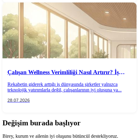
Çalışan Wellness Verimliliği Nasıl Artırır? İş
Performansını Destekleyen Wellness
Rekabetin giderek arttığı iş dünyasında şirketler yalnızca
Uygulamaları
teknolojik yatırımlarla değil, çalışanlarının iyi oluşuna ya...
28.07.2026
Değişim burada başlıyor
Birey, kurum ve ailenin iyi oluşunu bütüncül destekliyoruz.