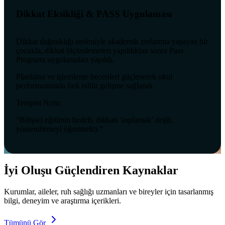
Dikkat Eksikliği & PASS Uygulaması
Dikkat dağınıklığı nedeniyle akademik zorlanma yaşayan bir
çocukla, dikkat ölçümlemeleri yapıldıktan sonra Pass
Programı uygulamaları yapıldı.
Planlama ve işlemleme becerileri güçlenerek okul
performansında fark edilir gelişme sağlandı.
Terapist Notu:
“Bilişsel eğitimin hedefi, dikkati ‘toplamak’ değil,
yönlendirmeyi öğretmekti.”
İyi Oluşu Güçlendiren Kaynaklar
Kurumlar, aileler, ruh sağlığı uzmanları ve bireyler için tasarlanmış
bilgi, deneyim ve araştırma içerikleri.
Tümünü Gör