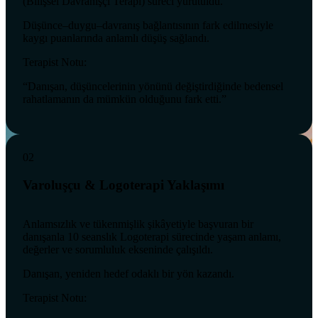
(Bilişsel Davranışçı Terapi) süreci yürütüldü.
Düşünce–duygu–davranış bağlantısının fark edilmesiyle
kaygı puanlarında anlamlı düşüş sağlandı.
Terapist Notu:
“Danışan, düşüncelerinin yönünü değiştirdiğinde bedensel
rahatlamanın da mümkün olduğunu fark etti.”
02
Varoluşçu & Logoterapi Yaklaşımı
Anlamsızlık ve tükenmişlik şikâyetiyle başvuran bir
danışanla 10 seanslık Logoterapi sürecinde yaşam anlamı,
değerler ve sorumluluk ekseninde çalışıldı.
Danışan, yeniden hedef odaklı bir yön kazandı.
Terapist Notu: