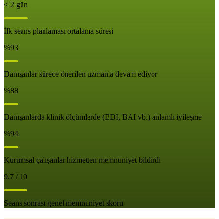
< 2 gün
İlk seans planlaması ortalama süresi
%93
Danışanlar sürece önerilen uzmanla devam ediyor
%88
Danışanlarda klinik ölçümlerde (BDI, BAI vb.) anlamlı iyileşme
%94
Kurumsal çalışanlar hizmetten memnuniyet bildirdi
9.7 / 10
Seans sonrası genel memnuniyet skoru