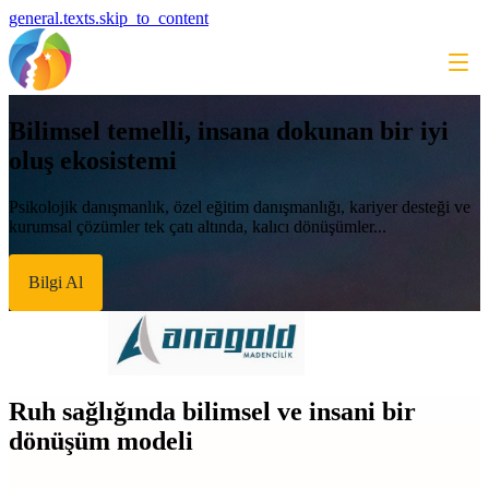
general.texts.skip_to_content
Bilimsel temelli, insana dokunan bir iyi
oluş ekosistemi
Psikolojik danışmanlık, özel eğitim danışmanlığı, kariyer desteği ve
kurumsal çözümler tek çatı altında, kalıcı dönüşümler...
Bilgi Al
Ruh sağlığında bilimsel ve insani bir
dönüşüm modeli