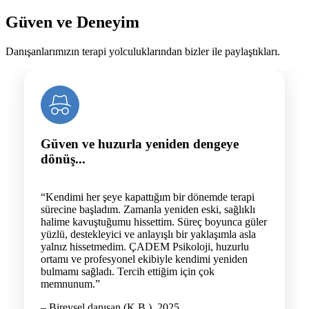
Güven ve Deneyim
Danışanlarımızın terapi yolculuklarından bizler ile paylaştıkları.
Güven ve huzurla yeniden dengeye
dönüş...
“Kendimi her şeye kapattığım bir dönemde terapi
sürecine başladım. Zamanla yeniden eski, sağlıklı
halime kavuştuğumu hissettim. Süreç boyunca güler
yüzlü, destekleyici ve anlayışlı bir yaklaşımla asla
yalnız hissetmedim. ÇADEM Psikoloji, huzurlu
ortamı ve profesyonel ekibiyle kendimi yeniden
bulmamı sağladı. Tercih ettiğim için çok
memnunum.”
– Bireysel danışan (K.B.), 2025