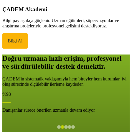
ÇADEM Akademi
Bilgi paylaştıkça güçlenir. Uzman eğitimleri, süpervizyonlar ve
araştırma projeleriyle profesyonel gelişimi destekliyoruz.
Bilgi Al
Doğru uzmana hızlı erişim, profesyonel
ve sürdürülebilir destek demektir.
ÇADEM'in sistematik yaklaşımıyla hem bireyler hem kurumlar, iyi
oluş sürecinde ölçülebilir ilerleme kaydeder.
%93
Danışanlar sürece önerilen uzmanla devam ediyor