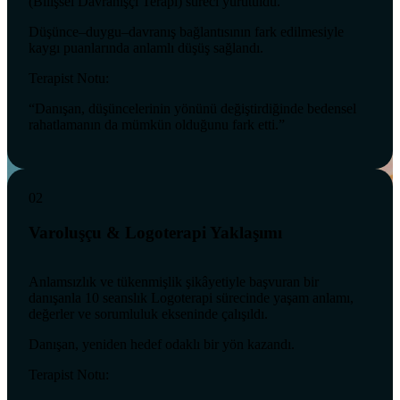
(Bilişsel Davranışçı Terapi) süreci yürütüldü.
Düşünce–duygu–davranış bağlantısının fark edilmesiyle
kaygı puanlarında anlamlı düşüş sağlandı.
Terapist Notu:
“Danışan, düşüncelerinin yönünü değiştirdiğinde bedensel
rahatlamanın da mümkün olduğunu fark etti.”
02
Varoluşçu & Logoterapi Yaklaşımı
Anlamsızlık ve tükenmişlik şikâyetiyle başvuran bir
danışanla 10 seanslık Logoterapi sürecinde yaşam anlamı,
değerler ve sorumluluk ekseninde çalışıldı.
Danışan, yeniden hedef odaklı bir yön kazandı.
Terapist Notu: