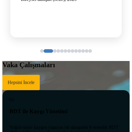
Vaka Çalışmaları
Hepsini İncele
01
BDT ile Kaygı Yönetimi
Yoğun sınav kaygısı yaşayan bir danışanla 8 seanslık BDT