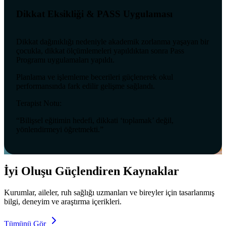
Dikkat Eksikliği & PASS Uygulaması
Dikkat dağınıklığı nedeniyle akademik zorlanma yaşayan bir
çocukla, dikkat ölçümlemeleri yapıldıktan sonra Pass
Programı uygulamaları yapıldı.
Planlama ve işlemleme becerileri güçlenerek okul
performansında fark edilir gelişme sağlandı.
Terapist Notu:
“Bilişsel eğitimin hedefi, dikkati ‘toplamak’ değil,
yönlendirmeyi öğretmekti.”
İyi Oluşu Güçlendiren Kaynaklar
Kurumlar, aileler, ruh sağlığı uzmanları ve bireyler için tasarlanmış
bilgi, deneyim ve araştırma içerikleri.
Tümünü Gör