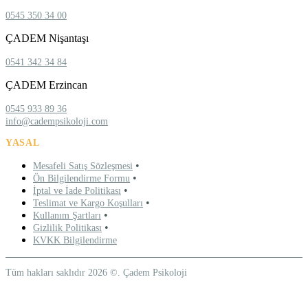
0545 350 34 00
ÇADEM Nişantaşı
0541 342 34 84
ÇADEM Erzincan
0545 933 89 36
info@cadempsikoloji.com
YASAL
•
Mesafeli Satış Sözleşmesi
•
Ön Bilgilendirme Formu
•
İptal ve İade Politikası
•
Teslimat ve Kargo Koşulları
•
Kullanım Şartları
•
Gizlilik Politikası
KVKK Bilgilendirme
Tüm hakları saklıdır 2026 ©. Çadem Psikoloji