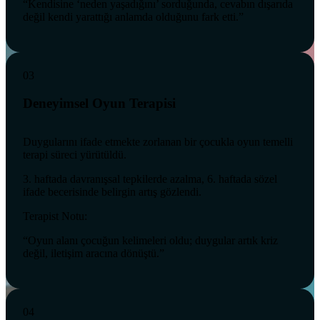
“Kendisine ‘neden yaşadığını’ sorduğunda, cevabın dışarıda
değil kendi yarattığı anlamda olduğunu fark etti.”
03
Deneyimsel Oyun Terapisi
Duygularını ifade etmekte zorlanan bir çocukla oyun temelli
terapi süreci yürütüldü.
3. haftada davranışsal tepkilerde azalma, 6. haftada sözel
ifade becerisinde belirgin artış gözlendi.
Terapist Notu:
“Oyun alanı çocuğun kelimeleri oldu; duygular artık kriz
değil, iletişim aracına dönüştü.”
04