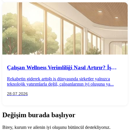
Çalışan Wellness Verimliliği Nasıl Artırır? İş
Performansını Destekleyen Wellness
Rekabetin giderek arttığı iş dünyasında şirketler yalnızca
Uygulamaları
teknolojik yatırımlarla değil, çalışanlarının iyi oluşuna ya...
28.07.2026
Değişim burada başlıyor
Birey, kurum ve ailenin iyi oluşunu bütüncül destekliyoruz.