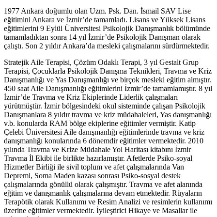
1977 Ankara doğumlu olan Uzm. Psk. Dan. İsmail SAV Lise
eğitimini Ankara ve İzmir’de tamamladı. Lisans ve Yüksek Lisans
eğitimlerini 9 Eylül Üniversitesi Psikolojik Danışmanlık bölümünde
tamamladıktan sonra 14 yıl İzmir’de Psikolojik Danışman olarak
çalıştı. Son 2 yıldır Ankara’da mesleki çalışmalarını sürdürmektedir.
Stratejik Aile Terapisi, Çözüm Odaklı Terapi, 3 yıl Gestalt Grup
Terapisi, Çocuklarla Psikolojik Danışma Teknikleri, Travma ve Kriz
Danışmanlığı ve Yas Danışmanlığı ve birçok mesleki eğitim almıştır.
450 saat Aile Danışmanlığı eğitimlerini İzmir’de tamamlamıştır. 8 yıl
İzmir’de Travma ve Kriz Ekiplerinde Liderlik çalışmaları
yürütmüştür. İzmir bölgesindeki okul sisteminde çalışan Psikolojik
Danışmanlara 8 yıldır travma ve kriz müdahaleleri, Yas danışmanlığı
v.b. konularda RAM bölge ekiplerine eğitimler vermiştir. Katip
Çelebi Üniversitesi Aile danışmanlığı eğitimlerinde travma ve kriz
danışmanlığı konularında 6 dönemdir eğitimler vermektedir. 2010
yılında Travma ve Krize Müdahale Yol Haritası kitabını İzmir
Travma İl Ekibi ile birlikte hazırlamıştır. Afetlerde Psiko-soyal
Hizmetler Birliği ile sivil toplum ve afet çalışmalarında Van
Depremi, Soma Maden kazası sonrası Psiko-sosyal destek
çalışmalarında gönüllü olarak çalışmıştır. Travma ve afet alanında
eğitim ve danışmanlık çalışmalarına devam etmektedir. Rüyaların
Terapötik olarak Kullanımı ve Resim Analizi ve resimlerin kullanımı
üzerine eğitimler vermektedir. İyileştirici Hikaye ve Masallar ile