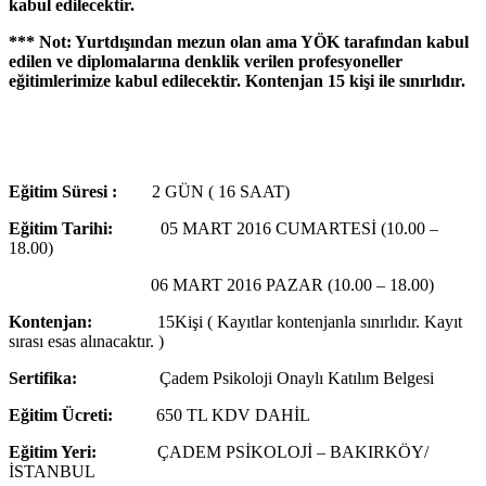
kabul edilecektir.
*** Not: Yurtdışından mezun olan ama YÖK tarafından kabul
edilen ve diplomalarına denklik verilen profesyoneller
eğitimlerimize kabul edilecektir. Kontenjan 15 kişi ile sınırlıdır.
Eğitim Süresi :
2 GÜN ( 16 SAAT)
Eğitim Tarihi:
05 MART 2016 CUMARTESİ (10.00 –
18.00)
06 MART 2016 PAZAR (10.00 – 18.00)
Kontenjan:
15Kişi ( Kayıtlar kontenjanla sınırlıdır. Kayıt
sırası esas alınacaktır. )
Sertifika:
Çadem Psikoloji Onaylı Katılım Belgesi
Eğitim Ücreti:
650 TL KDV DAHİL
Eğitim Yeri:
ÇADEM PSİKOLOJİ – BAKIRKÖY/
İSTANBUL