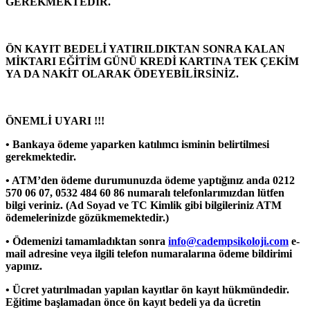
GEREKMEKTEDİR.
ÖN KAYIT BEDELİ YATIRILDIKTAN SONRA KALAN
MİKTARI EĞİTİM GÜNÜ KREDİ KARTINA TEK ÇEKİM
YA DA NAKİT OLARAK ÖDEYEBİLİRSİNİZ.
ÖNEMLİ UYARI !!!
• Bankaya ödeme yaparken katılımcı isminin belirtilmesi
gerekmektedir.
• ATM’den ödeme durumunuzda ödeme yaptığınız anda 0212
570 06 07, 0532 484 60 86 numaralı telefonlarımızdan lütfen
bilgi veriniz. (Ad Soyad ve TC Kimlik gibi bilgileriniz ATM
ödemelerinizde gözükmemektedir.)
• Ödemenizi tamamladıktan sonra
info@cadempsikoloji.com
e-
mail adresine veya ilgili telefon numaralarına ödeme bildirimi
yapınız.
• Ücret yatırılmadan yapılan kayıtlar ön kayıt hükmündedir.
Eğitime başlamadan önce ön kayıt bedeli ya da ücretin