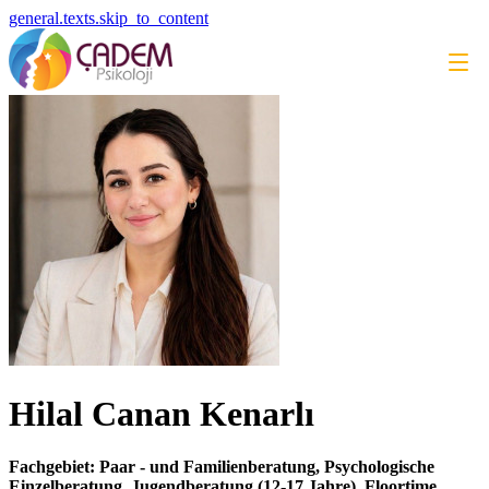
general.texts.skip_to_content
Hilal Canan Kenarlı
Fachgebiet: Paar - und Familienberatung, Psychologische
Einzelberatung, Jugendberatung (12-17 Jahre), Floortime,