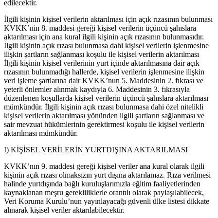
edilecektir.
İlgili kişinin kişisel verilerin aktarılması için açık rızasının bulunması
KVKK’nin 8. maddesi gereği kişisel verilerin üçüncü şahıslara
aktarılması için ana kural ilgili kişinin açık rızasının bulunmasıdır.
İlgili kişinin açık rızası bulunmasa dahi kişisel verilerin işlenmesine
ilişkin şartların sağlanması koşulu ile kişisel verilerin aktarılması
İlgili kişinin kişisel verilerinin yurt içinde aktarılmasına dair açık
rızasının bulunmadığı hallerde, kişisel verilerin işlenmesine ilişkin
veri işleme şartlarına dair KVKK’nun 5. Maddesinin 2. fıkrası ve
yeterli önlemler alınmak kaydıyla 6. Maddesinin 3. fıkrasıyla
düzenlenen koşullarda kişisel verilerin üçüncü şahıslara aktarılması
mümkündür. İlgili kişinin açık rızası bulunmasa dahi özel nitelikli
kişisel verilerin aktarılması yönünden ilgili şartların sağlanması ve
sair mevzuat hükümlerinin gerektirmesi koşulu ile kişisel verilerin
aktarılması mümkündür.
I) KİŞİSEL VERİLERİN YURTDIŞINA AKTARILMASI
KVKK’nın 9. maddesi gereği kişisel veriler ana kural olarak ilgili
kişinin açık rızası olmaksızın yurt dışına aktarılamaz. Rıza verilmesi
halinde yurtdışında bağlı kuruluşlarımızla eğitim faaliyetlerinden
kaynaklanan meşru gerekliliklerle orantılı olarak paylaşılabilecek,
Veri Koruma Kurulu’nun yayınlayacağı güvenli ülke listesi dikkate
alınarak kişisel veriler aktarılabilecektir.