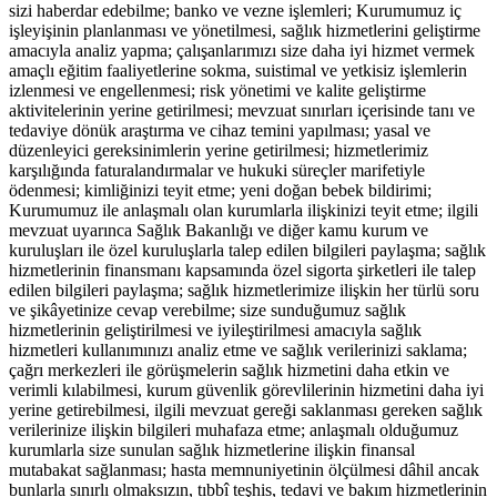
sizi haberdar edebilme; banko ve vezne işlemleri; Kurumumuz iç
işleyişinin planlanması ve yönetilmesi, sağlık hizmetlerini geliştirme
amacıyla analiz yapma; çalışanlarımızı size daha iyi hizmet vermek
amaçlı eğitim faaliyetlerine sokma, suistimal ve yetkisiz işlemlerin
izlenmesi ve engellenmesi; risk yönetimi ve kalite geliştirme
aktivitelerinin yerine getirilmesi; mevzuat sınırları içerisinde tanı ve
tedaviye dönük araştırma ve cihaz temini yapılması; yasal ve
düzenleyici gereksinimlerin yerine getirilmesi; hizmetlerimiz
karşılığında faturalandırmalar ve hukuki süreçler marifetiyle
ödenmesi; kimliğinizi teyit etme; yeni doğan bebek bildirimi;
Kurumumuz ile anlaşmalı olan kurumlarla ilişkinizi teyit etme; ilgili
mevzuat uyarınca Sağlık Bakanlığı ve diğer kamu kurum ve
kuruluşları ile özel kuruluşlarla talep edilen bilgileri paylaşma; sağlık
hizmetlerinin finansmanı kapsamında özel sigorta şirketleri ile talep
edilen bilgileri paylaşma; sağlık hizmetlerimize ilişkin her türlü soru
ve şikâyetinize cevap verebilme; size sunduğumuz sağlık
hizmetlerinin geliştirilmesi ve iyileştirilmesi amacıyla sağlık
hizmetleri kullanımınızı analiz etme ve sağlık verilerinizi saklama;
çağrı merkezleri ile görüşmelerin sağlık hizmetini daha etkin ve
verimli kılabilmesi, kurum güvenlik görevlilerinin hizmetini daha iyi
yerine getirebilmesi, ilgili mevzuat gereği saklanması gereken sağlık
verilerinize ilişkin bilgileri muhafaza etme; anlaşmalı olduğumuz
kurumlarla size sunulan sağlık hizmetlerine ilişkin finansal
mutabakat sağlanması; hasta memnuniyetinin ölçülmesi dâhil ancak
bunlarla sınırlı olmaksızın, tıbbî teşhis, tedavi ve bakım hizmetlerinin