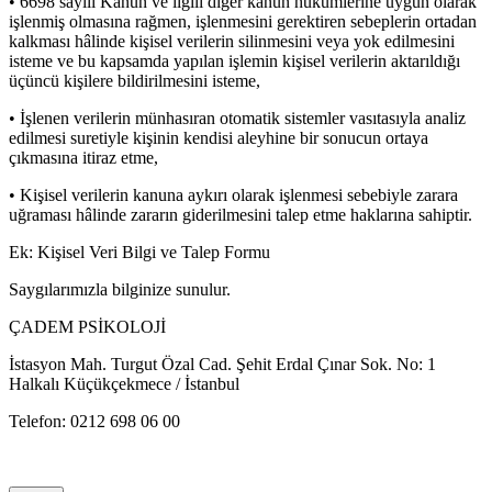
• 6698 sayılı Kanun ve ilgili diğer kanun hükümlerine uygun olarak
işlenmiş olmasına rağmen, işlenmesini gerektiren sebeplerin ortadan
kalkması hâlinde kişisel verilerin silinmesini veya yok edilmesini
isteme ve bu kapsamda yapılan işlemin kişisel verilerin aktarıldığı
üçüncü kişilere bildirilmesini isteme,
• İşlenen verilerin münhasıran otomatik sistemler vasıtasıyla analiz
edilmesi suretiyle kişinin kendisi aleyhine bir sonucun ortaya
çıkmasına itiraz etme,
• Kişisel verilerin kanuna aykırı olarak işlenmesi sebebiyle zarara
uğraması hâlinde zararın giderilmesini talep etme haklarına sahiptir.
Ek: Kişisel Veri Bilgi ve Talep Formu
Saygılarımızla bilginize sunulur.
ÇADEM PSİKOLOJİ
İstasyon Mah. Turgut Özal Cad. Şehit Erdal Çınar Sok. No: 1
Halkalı Küçükçekmece / İstanbul
Telefon: 0212 698 06 00