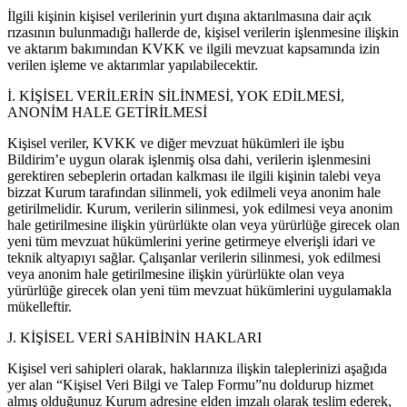
İlgili kişinin kişisel verilerinin yurt dışına aktarılmasına dair açık
rızasının bulunmadığı hallerde de, kişisel verilerin işlenmesine ilişkin
ve aktarım bakımından KVKK ve ilgili mevzuat kapsamında izin
verilen işleme ve aktarımlar yapılabilecektir.
İ. KİŞİSEL VERİLERİN SİLİNMESİ, YOK EDİLMESİ,
ANONİM HALE GETİRİLMESİ
Kişisel veriler, KVKK ve diğer mevzuat hükümleri ile işbu
Bildirim’e uygun olarak işlenmiş olsa dahi, verilerin işlenmesini
gerektiren sebeplerin ortadan kalkması ile ilgili kişinin talebi veya
bizzat Kurum tarafından silinmeli, yok edilmeli veya anonim hale
getirilmelidir. Kurum, verilerin silinmesi, yok edilmesi veya anonim
hale getirilmesine ilişkin yürürlükte olan veya yürürlüğe girecek olan
yeni tüm mevzuat hükümlerini yerine getirmeye elverişli idari ve
teknik altyapıyı sağlar. Çalışanlar verilerin silinmesi, yok edilmesi
veya anonim hale getirilmesine ilişkin yürürlükte olan veya
yürürlüğe girecek olan yeni tüm mevzuat hükümlerini uygulamakla
mükelleftir.
J. KİŞİSEL VERİ SAHİBİNİN HAKLARI
Kişisel veri sahipleri olarak, haklarınıza ilişkin taleplerinizi aşağıda
yer alan “Kişisel Veri Bilgi ve Talep Formu”nu doldurup hizmet
almış olduğunuz Kurum adresine elden imzalı olarak teslim ederek,