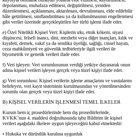
depolanması, muhafaza edilmesi, değiştirilmesi, yeniden
düzenlenmesi, açıklanması, aktarılması, devralınması, elde edilebilir
hâle getirilmesi, sınıflandırılması ya da kullanılmasının engellenmesi
gibi veriler üzerinde gerçekleştirilen her türlü işlemi ifade eder.
e) Özel Nitelikli Kişisel Veri: Kişilerin ırkı, etnik kökeni, siyasi
düşüncesi, felsefi inancı, dini, mezhebi veya diğer inançları, kılık ve
kıyafeti, dernek, vakıf ya da sendika üyeliği, sağlığı, cinsel hayatı,
ceza mahkûmiyeti ve güvenlik tedbirleriyle ilgili verileri ile
biyometrik ve genetik verileri ifade eder.
f) Veri işleyen: Veri sorumlusunun verdiği yetkiye dayanarak onun
adına kişisel verileri işleyen gerçek veya tüzel kişiyi ifade eder.
g) Veri sorumlusu: Kişisel verilerin işleme amaçlarını ve vasıtalarını
belirleyen, veri kayıt sisteminin kurulmasından ve yönetilmesinden
sorumlu olan gerçek veya tüzel kişiyi ifade eder.
B) KİŞİSEL VERİLERİN İŞLENMESİ TEMEL İLKELER
Kurum hem iç prosedürlerinde hem dış prosedürlerinde,
KVKK’nun 4. maddesi doğrultusunda işbu Bildirim ile kişisel
verileri aşağıdaki ilkelere uygun işleyeceğini kabul etmektedir:
• Hukuka ve dürüstlük kuralına uygunluk