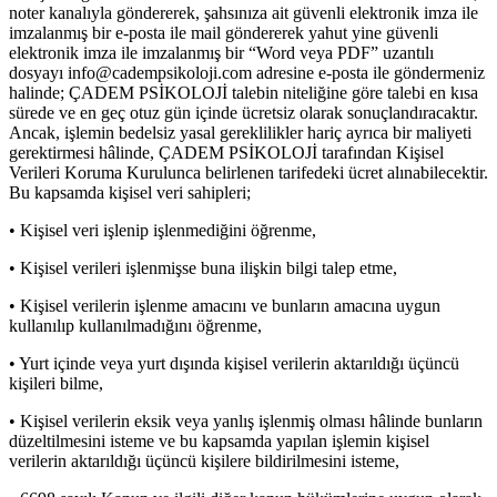
noter kanalıyla göndererek, şahsınıza ait güvenli elektronik imza ile
imzalanmış bir e-posta ile mail göndererek yahut yine güvenli
elektronik imza ile imzalanmış bir “Word veya PDF” uzantılı
dosyayı
info@cadempsikoloji.com
adresine e-posta ile göndermeniz
halinde; ÇADEM PSİKOLOJİ talebin niteliğine göre talebi en kısa
sürede ve en geç otuz gün içinde ücretsiz olarak sonuçlandıracaktır.
Ancak, işlemin bedelsiz yasal gereklilikler hariç ayrıca bir maliyeti
gerektirmesi hâlinde, ÇADEM PSİKOLOJİ tarafından Kişisel
Verileri Koruma Kurulunca belirlenen tarifedeki ücret alınabilecektir.
Bu kapsamda kişisel veri sahipleri;
• Kişisel veri işlenip işlenmediğini öğrenme,
• Kişisel verileri işlenmişse buna ilişkin bilgi talep etme,
• Kişisel verilerin işlenme amacını ve bunların amacına uygun
kullanılıp kullanılmadığını öğrenme,
• Yurt içinde veya yurt dışında kişisel verilerin aktarıldığı üçüncü
kişileri bilme,
• Kişisel verilerin eksik veya yanlış işlenmiş olması hâlinde bunların
düzeltilmesini isteme ve bu kapsamda yapılan işlemin kişisel
verilerin aktarıldığı üçüncü kişilere bildirilmesini isteme,