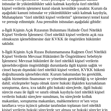
istisnalar ile yükümlülükler saklı kalmak kaydıyla özel nitelikli
kişisel verilerin işlenmesi kural olarak kesinlikle yasaktır. Kurum da
aşağıdaki kanuni istisnalar ve yükümlülükler saklı kalmak kaydıyla,
Muhatapların “özel nitelikli kişisel verilerini” işlememeyi temel kural
ve prensip edinmiştir. Ana prensibin istisnaları aşağıdaki gibidir:
a-İlgili Kişinin Açık Rızasının Bulunması Halinde Özel Nitelikli
Kişisel Verilerin İşlenmesi: Özel nitelikli kişisel verilerin açık rıza
olmaksızın işlenebilmesine dair KVKK ile öngörülen hükümler
saklıdır.
b-İlgili Kişinin Açık Rızası Bulunmamasına Rağmen Özel Nitelikli
Kişisel Verilerin Mevzuat Hükümleri İle Öngörülmesi Sebebiyle
İşlenmesi: Mevzuat hükümleri ile özel nitelikli kişisel verilerin
işlenebileceğinin öngörüldüğü durumlarda ilgili kişinin sağlık ve
cinsel hayatı dışındaki özel nitelikli kişisel verileri, KVKK hükmü
doğrultusunda işlenebilecektir. Kurum bakımından bu gereklilik,
sağlık hizmetinin finansman ve yönetimin gerektirdiği iş ve işlemler
dahil; sözleşmeler başta olmak üzere hukuki ilişkiden kaynaklanan
soruşturma, dava, icra takibi gibi hukuki süreçlerde, ilgili hukuki
sürecin esası ile ilgili ve sınırlı olmak kaydıyla özel nitelikli kişisel
verilerin hukuki süreçlere sunulması, bu süreçlerde kolluk
makamları, soruşturma makamları, mahkemelerce re’sen veya
taraflarca veya üçüncü şahıslar tarafından toplanan özel nitelikli
kişisel verilerin hukuki süreçlerde yer alması ve hukuki süreçler için