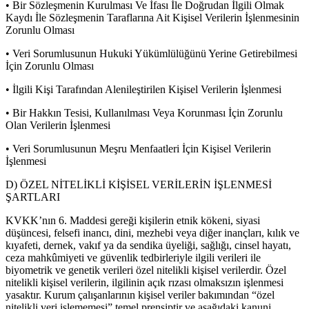
• Bir Sözleşmenin Kurulması Ve İfası İle Doğrudan İlgili Olmak
Kaydı İle Sözleşmenin Taraflarına Ait Kişisel Verilerin İşlenmesinin
Zorunlu Olması
• Veri Sorumlusunun Hukuki Yükümlülüğünü Yerine Getirebilmesi
İçin Zorunlu Olması
• İlgili Kişi Tarafından Alenileştirilen Kişisel Verilerin İşlenmesi
• Bir Hakkın Tesisi, Kullanılması Veya Korunması İçin Zorunlu
Olan Verilerin İşlenmesi
• Veri Sorumlusunun Meşru Menfaatleri İçin Kişisel Verilerin
İşlenmesi
D) ÖZEL NİTELİKLİ KİŞİSEL VERİLERİN İŞLENMESİ
ŞARTLARI
KVKK’nın 6. Maddesi gereği kişilerin etnik kökeni, siyasi
düşüncesi, felsefi inancı, dini, mezhebi veya diğer inançları, kılık ve
kıyafeti, dernek, vakıf ya da sendika üyeliği, sağlığı, cinsel hayatı,
ceza mahkûmiyeti ve güvenlik tedbirleriyle ilgili verileri ile
biyometrik ve genetik verileri özel nitelikli kişisel verilerdir. Özel
nitelikli kişisel verilerin, ilgilinin açık rızası olmaksızın işlenmesi
yasaktır. Kurum çalışanlarının kişisel veriler bakımından “özel
nitelikli veri işlememesi” temel prensiptir ve aşağıdaki kanuni