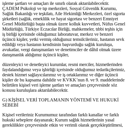
işleme şartları ve amaçları ile sınırlı olarak aktarılabilecektir.
ÇADEM Psikoloji ve tıp merkezleri, Sosyal Güvenlik Kurumu,
Sağlık Bakanlığı ve teşkilatı, Aile Hekimliği Merkezleri, özel sigorta
şirketleri (sağlık, emeklilik ve hayat sigortası ve benzeri Emniyet
Genel Müdürlüğü başta olmak üzere kolluk kuvvetleri, Nüfus Genel
Müdürlüğü, Türkiye Eczacılar Birliği, mahkemeler, tıbbi teşhis için
iş birliği içerisinde olduğumuz laboratuvar, merkez ve benzeri
üçüncü kişiler, yetki vermiş olduğunuz temsilcileriniz, hastanın sevk
edildiği veya hastanın kendisinin başvurduğu sağlık kuruluşu,
avukatlar, vergi danışmanları ve denetimciler de dâhil olmak üzere
danışmanlık aldığımız üçüncü kişiler,
düzenleyici ve denetleyici kurumlar, resmi merciler, hizmetlerinden
faydalandığımız veya işbirliği içerisinde olduğumuz tedarikçilerimiz,
destek hizmet sağlayıcılarımız ve iş ortaklarımız ve diğer üçüncü
kişiler de bu kapsama dahildir ve KVKK’nun 8. ve 9. maddelerinde
belirtilen kişisel veri işleme şartları ve amaçları çerçevesinde söz
konusu kuruluşlara aktarılabilecektir.
G) KİŞİSEL VERİ TOPLAMANIN YÖNTEMİ VE HUKUKİ
SEBEBİ
Kişisel verileriniz Kurumumuz tarafından farklı kanallar ve farklı
hukuki sebeplere dayanarak; Kurum sağlık hizmetlerinin yasal
gereklilikler çerçevesinde etkin ve verimli olarak gerçekleştirilmesi,