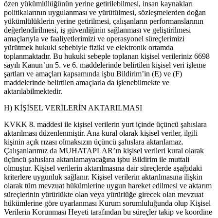
özen yükümlülüğünün yerine getirilebilmesi, insan kaynakları
politikalarının uygulanması ve yürütülmesi, sözleşmelerden doğan
yükümlülüklerin yerine getirilmesi, çalışanların performanslarının
değerlendirilmesi, iş güvenliğinin sağlanması ve geliştirilmesi
amaçlarıyla ve faaliyetlerimizi ve operasyonel süreçlerimizi
yürütmek hukuki sebebiyle fiziki ve elektronik ortamda
toplanmaktadır. Bu hukuki sebeple toplanan kişisel verileriniz 6698
sayılı Kanun’un 5. ve 6. maddelerinde belirtilen kişisel veri işleme
şartları ve amaçları kapsamında işbu Bildirim’in (E) ve (F)
maddelerinde belirtilen amaçlarla da işlenebilmekte ve
aktarılabilmektedir.
H) KİŞİSEL VERİLERİN AKTARILMASI
KVKK 8. maddesi ile kişisel verilerin yurt içinde üçüncü şahıslara
aktarılması düzenlenmiştir. Ana kural olarak kişisel veriler, ilgili
kişinin açık rızası olmaksızın üçüncü şahıslara aktarılamaz.
Çalışanlarımız da MUHATAPLAR’ın kişisel verileri kural olarak
üçüncü şahıslara aktarılamayacağına işbu Bildirim ile muttali
olmuştur. Kişisel verilerin aktarılmasına dair süreçlerde aşağıdaki
kriterlere uygunluk sağlanır. Kişisel verilerin aktarılmasına ilişkin
olarak tüm mevzuat hükümlerine uygun hareket edilmesi ve aktarım
süreçlerinin yürürlükte olan veya yürürlüğe girecek olan mevzuat
hükümlerine göre uyarlanması Kurum sorumluluğunda olup Kişisel
Verilerin Korunması Heyeti tarafından bu süreçler takip ve koordine