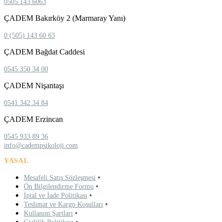
0505 143 6063
ÇADEM Bakırköy 2 (Marmaray Yanı)
0 (505) 143 60 63
ÇADEM Bağdat Caddesi
0545 350 34 00
ÇADEM Nişantaşı
0541 342 34 84
ÇADEM Erzincan
0545 933 89 36
info@cadempsikoloji.com
YASAL
•
Mesafeli Satış Sözleşmesi
•
Ön Bilgilendirme Formu
•
İptal ve İade Politikası
•
Teslimat ve Kargo Koşulları
•
Kullanım Şartları
•