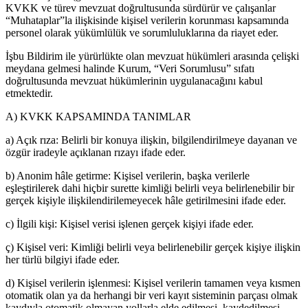
KVKK ve türev mevzuat doğrultusunda sürdürür ve çalışanlar
“Muhataplar”la ilişkisinde kişisel verilerin korunması kapsamında
personel olarak yükümlülük ve sorumluluklarına da riayet eder.
İşbu Bildirim ile yürürlükte olan mevzuat hükümleri arasında çelişki
meydana gelmesi halinde Kurum, “Veri Sorumlusu” sıfatı
doğrultusunda mevzuat hükümlerinin uygulanacağını kabul
etmektedir.
A) KVKK KAPSAMINDA TANIMLAR
a) Açık rıza: Belirli bir konuya ilişkin, bilgilendirilmeye dayanan ve
özgür iradeyle açıklanan rızayı ifade eder.
b) Anonim hâle getirme: Kişisel verilerin, başka verilerle
eşleştirilerek dahi hiçbir surette kimliği belirli veya belirlenebilir bir
gerçek kişiyle ilişkilendirilemeyecek hâle getirilmesini ifade eder.
c) İlgili kişi: Kişisel verisi işlenen gerçek kişiyi ifade eder.
ç) Kişisel veri: Kimliği belirli veya belirlenebilir gerçek kişiye ilişkin
her türlü bilgiyi ifade eder.
d) Kişisel verilerin işlenmesi: Kişisel verilerin tamamen veya kısmen
otomatik olan ya da herhangi bir veri kayıt sisteminin parçası olmak
kaydıyla otomatik olmayan yollarla elde edilmesi, kaydedilmesi,