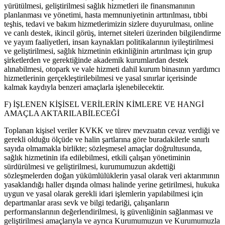
yürütülmesi, geliştirilmesi sağlık hizmetleri ile finansmanının
planlanması ve yönetimi, hasta memnuniyetinin arttırılması, tıbbi
teşhis, tedavi ve bakım hizmetlerimizin sizlere duyurulması, online
ve canlı destek, ikincil görüş, internet siteleri üzerinden bilgilendirme
ve yayım faaliyetleri, insan kaynakları politikalarının iyileştirilmesi
ve geliştirilmesi, sağlık hizmetinin etkinliğinin artırılması için grup
şirketlerden ve gerektiğinde akademik kurumlardan destek
alınabilmesi, otopark ve vale hizmeti dahil kurum binasının yardımcı
hizmetlerinin gerçekleştirilebilmesi ve yasal sınırlar içerisinde
kalmak kaydıyla benzeri amaçlarla işlenebilecektir.
F) İŞLENEN KİŞİSEL VERİLERİN KİMLERE VE HANGİ
AMAÇLA AKTARILABİLECEĞİ
Toplanan kişisel veriler KVKK ve türev mevzuatın cevaz verdiği ve
gerekli olduğu ölçüde ve halin şartlarına göre buradakilerle sınırlı
sayıda olmamakla birlikte; sözleşmesel amaçlar doğrultusunda,
sağlık hizmetinin ifa edilebilmesi, etkili çalışan yönetiminin
sürdürülmesi ve geliştirilmesi, kurumumuzun akdettiği
sözleşmelerden doğan yükümlülüklerin yasal olarak veri aktarımının
yasaklandığı haller dışında olması halinde yerine getirilmesi, hukuka
uygun ve yasal olarak gerekli idari işlemlerin yapılabilmesi için
departmanlar arası sevk ve bilgi tedariği, çalışanların
performanslarının değerlendirilmesi, iş güvenliğinin sağlanması ve
geliştirilmesi amaçlarıyla ve ayrıca Kurumumuzun ve Kurumumuzla