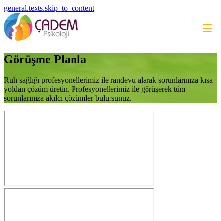
general.texts.skip_to_content
Görüşme Planla
Ruh sağlığı profesyonellerimiz ile randevu alarak sorunlarınıza kısa
yoldan çözüm üretin. Profesyonellerimiz ile görüşerek tüm
sorunlarınıza akılcı çözümler bulursunuz.