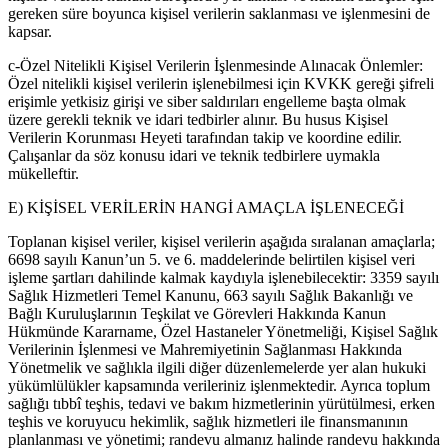
gereken süre boyunca kişisel verilerin saklanması ve işlenmesini de
kapsar.
c-Özel Nitelikli Kişisel Verilerin İşlenmesinde Alınacak Önlemler:
Özel nitelikli kişisel verilerin işlenebilmesi için KVKK gereği şifreli
erişimle yetkisiz girişi ve siber saldırıları engelleme başta olmak
üzere gerekli teknik ve idari tedbirler alınır. Bu husus Kişisel
Verilerin Korunması Heyeti tarafından takip ve koordine edilir.
Çalışanlar da söz konusu idari ve teknik tedbirlere uymakla
mükelleftir.
E) KİŞİSEL VERİLERİN HANGİ AMAÇLA İŞLENECEĞİ
Toplanan kişisel veriler, kişisel verilerin aşağıda sıralanan amaçlarla;
6698 sayılı Kanun’un 5. ve 6. maddelerinde belirtilen kişisel veri
işleme şartları dahilinde kalmak kaydıyla işlenebilecektir: 3359 sayılı
Sağlık Hizmetleri Temel Kanunu, 663 sayılı Sağlık Bakanlığı ve
Bağlı Kuruluşlarının Teşkilat ve Görevleri Hakkında Kanun
Hükmünde Kararname, Özel Hastaneler Yönetmeliği, Kişisel Sağlık
Verilerinin İşlenmesi ve Mahremiyetinin Sağlanması Hakkında
Yönetmelik ve sağlıkla ilgili diğer düzenlemelerde yer alan hukuki
yükümlülükler kapsamında verileriniz işlenmektedir. Ayrıca toplum
sağlığı tıbbî teşhis, tedavi ve bakım hizmetlerinin yürütülmesi, erken
teşhis ve koruyucu hekimlik, sağlık hizmetleri ile finansmanının
planlanması ve yönetimi; randevu almanız halinde randevu hakkında