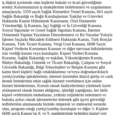
iş ilişkisi içerisinde olan kişilerin hukuki ve ticari güvenliğinin
temini; Kurumumuzun iş stratejilerinin belirlenmesi ve uygulanması
amaçlarıyla; 3359 sayılı Sağlık Hizmetleri Temel Kanunu, 663 sayılı
Sağlık Bakanlığı ve Bağlı Kuruluşlarının Teşkilat ve Görevleri
Hakkında Kanun Hükmünde Kararname, Özel Hastaneler
Yönetmeliği, İş Kanunu, İşçi Sağlığı ve İş Güvenliği Kanunu,
Sosyal Sigortalar ve Genel Sağlık Sigortası Kanunu, İnternet
Ortamında Yapılan Yayınların Düzenlenmesi ve Bu Yayınlar Yoluyla
İşlenen Suçlarla Mücadele Edilmesi Hakkında Kanun, Türk Borçlar
Kanunu, Türk Ticaret Kanunu, Vergi Usul Kanunu, 6698 Sayılı
Kişisel Verilerin Korunması Kanunu ve diğer mevzuat hükümlerinin
izin verdiği kurum veya kuruluşlar; Kişisel Verileri Koruma
Kurumu, Sağlık Bakanlığı ve teşkilatı, Yükseköğretim Kurulu,
Maliye Bakanlığı, Gümrük ve Ticaret Bakanlığı, Çalışma ve Sosyal
Güvenlik Bakanlığı, Bilgi Teknolojileri ve İletişim Kurumu gibi
kamu tüzel kişileri; bağlı ortaklıklarımız ve/veya doğrudan/dolaylı
yurtiçi/yurtdışı iştiraklerimiz; internet üzerinden ikincil görüş ve canlı
destek birimlerinin etkin sağlık hizmeti verebilmesi için online
hizmet birimlerimize, Kurum olarak faaliyetlerimizi yürütmek üzere
sözleşmesel olarak hizmet aldığımız, işbirliği yaptığımız, her türlü
kişisel verilerinizin muhafazası, yetkisiz erişimlerin önlenmesi ve
hukuka aykırı olarak işlenmelerini önlemek gibi işyeri güvenliği
tedbirlerinin alınmasında bizimle müşterek ve müteselsil sorumlu
olan, program ortağı yurtiçi/yurtdışı kuruluşlar ve diğer 3. Kişilere
6698 sayılı Kanun’un 8. ve 9. maddelerinde belirtilen kişisel veri