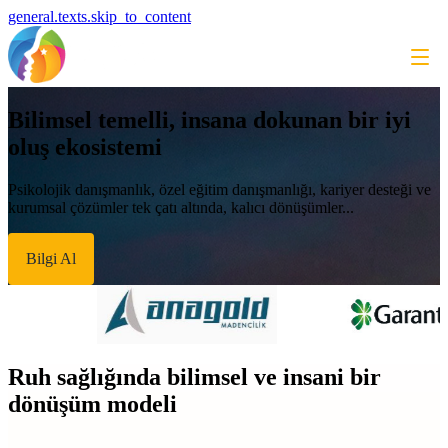
general.texts.skip_to_content
Bilimsel temelli, insana dokunan bir iyi
oluş ekosistemi
Psikolojik danışmanlık, özel eğitim danışmanlığı, kariyer desteği ve
kurumsal çözümler tek çatı altında, kalıcı dönüşümler...
Bilgi Al
Ruh sağlığında bilimsel ve insani bir
dönüşüm modeli