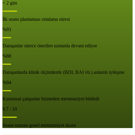
< 2 gün
İlk seans planlaması ortalama süresi
%93
Danışanlar sürece önerilen uzmanla devam ediyor
%88
Danışanlarda klinik ölçümlerde (BDI, BAI vb.) anlamlı iyileşme
%94
Kurumsal çalışanlar hizmetten memnuniyet bildirdi
9.7 / 10
Seans sonrası genel memnuniyet skoru