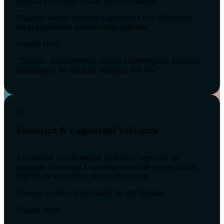
(Bilişsel Davranışçı Terapi) süreci yürütüldü.
Düşünce–duygu–davranış bağlantısının fark edilmesiyle
kaygı puanlarında anlamlı düşüş sağlandı.
Terapist Notu:
“Danışan, düşüncelerinin yönünü değiştirdiğinde bedensel
rahatlamanın da mümkün olduğunu fark etti.”
02
Varoluşçu & Logoterapi Yaklaşımı
Anlamsızlık ve tükenmişlik şikâyetiyle başvuran bir
danışanla 10 seanslık Logoterapi sürecinde yaşam anlamı,
değerler ve sorumluluk ekseninde çalışıldı.
Danışan, yeniden hedef odaklı bir yön kazandı.
Terapist Notu: