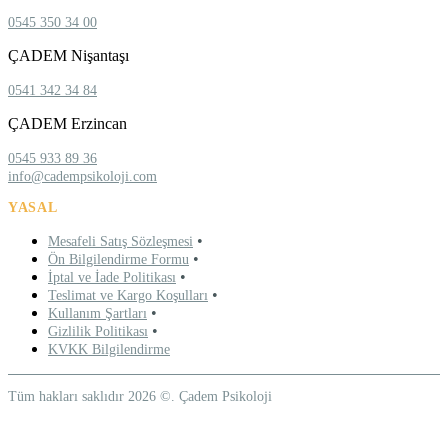
0545 350 34 00
ÇADEM Nişantaşı
0541 342 34 84
ÇADEM Erzincan
0545 933 89 36
info@cadempsikoloji.com
YASAL
•
Mesafeli Satış Sözleşmesi
•
Ön Bilgilendirme Formu
•
İptal ve İade Politikası
•
Teslimat ve Kargo Koşulları
•
Kullanım Şartları
•
Gizlilik Politikası
KVKK Bilgilendirme
Tüm hakları saklıdır 2026 ©. Çadem Psikoloji