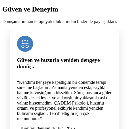
Güven ve Deneyim
Danışanlarımızın terapi yolculuklarından bizler ile paylaştıkları.
Güven ve huzurla yeniden dengeye
dönüş...
“Kendimi her şeye kapattığım bir dönemde terapi
sürecine başladım. Zamanla yeniden eski, sağlıklı
halime kavuştuğumu hissettim. Süreç boyunca güler
yüzlü, destekleyici ve anlayışlı bir yaklaşımla asla
yalnız hissetmedim. ÇADEM Psikoloji, huzurlu
ortamı ve profesyonel ekibiyle kendimi yeniden
bulmamı sağladı. Tercih ettiğim için çok
memnunum.”
– Bireysel danışan (K.B.), 2025