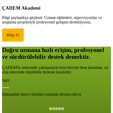
ÇADEM Akademi
Bilgi paylaştıkça güçlenir. Uzman eğitimleri, süpervizyonlar ve
araştırma projeleriyle profesyonel gelişimi destekliyoruz.
Bilgi Al
Doğru uzmana hızlı erişim, profesyonel
ve sürdürülebilir destek demektir.
ÇADEM'in sistematik yaklaşımıyla hem bireyler hem kurumlar, iyi
oluş sürecinde ölçülebilir ilerleme kaydeder.
%93
Danışanlar sürece önerilen uzmanla devam ediyor