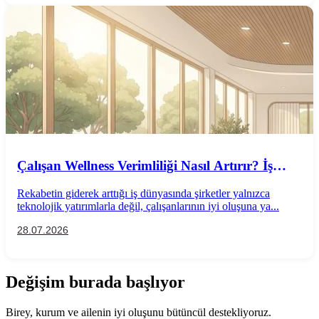
Çalışan Wellness Verimliliği Nasıl Artırır? İş
Performansını Destekleyen Wellness
Rekabetin giderek arttığı iş dünyasında şirketler yalnızca
Uygulamaları
teknolojik yatırımlarla değil, çalışanlarının iyi oluşuna ya...
28.07.2026
Değişim burada başlıyor
Birey, kurum ve ailenin iyi oluşunu bütüncül destekliyoruz.