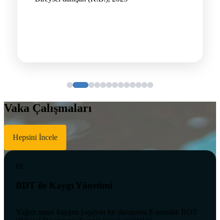
Vaka Çalışmaları
Hepsini İncele
01
BDT ile Kaygı Yönetimi
Yoğun sınav kaygısı yaşayan bir danışanla 8 seanslık BDT