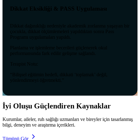
Dikkat Eksikliği & PASS Uygulaması
Dikkat dağınıklığı nedeniyle akademik zorlanma yaşayan bir
çocukla, dikkat ölçümlemeleri yapıldıktan sonra Pass
Programı uygulamaları yapıldı.
Planlama ve işlemleme becerileri güçlenerek okul
performansında fark edilir gelişme sağlandı.
Terapist Notu:
“Bilişsel eğitimin hedefi, dikkati ‘toplamak’ değil,
yönlendirmeyi öğretmekti.”
İyi Oluşu Güçlendiren Kaynaklar
Kurumlar, aileler, ruh sağlığı uzmanları ve bireyler için tasarlanmış
bilgi, deneyim ve araştırma içerikleri.
Tümünü Gör