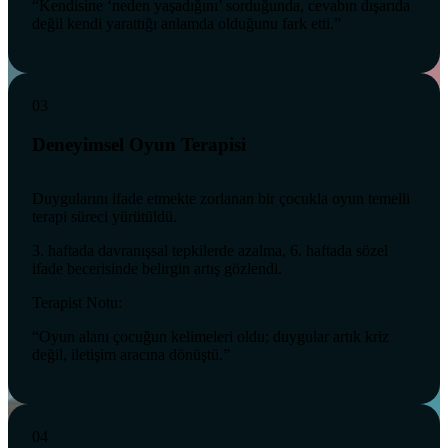
“Kendisine ‘neden yaşadığını’ sorduğunda, cevabın dışarıda
değil kendi yarattığı anlamda olduğunu fark etti.”
03
Deneyimsel Oyun Terapisi
Duygularını ifade etmekte zorlanan bir çocukla oyun temelli
terapi süreci yürütüldü.
3. haftada davranışsal tepkilerde azalma, 6. haftada sözel
ifade becerisinde belirgin artış gözlendi.
Terapist Notu:
“Oyun alanı çocuğun kelimeleri oldu; duygular artık kriz
değil, iletişim aracına dönüştü.”
04