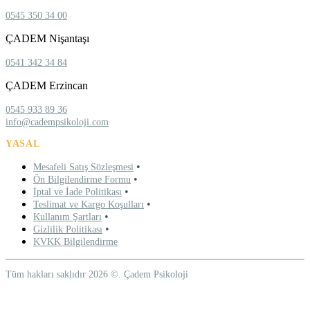
0545 350 34 00
ÇADEM Nişantaşı
0541 342 34 84
ÇADEM Erzincan
0545 933 89 36
info@cadempsikoloji.com
YASAL
•
Mesafeli Satış Sözleşmesi
•
Ön Bilgilendirme Formu
•
İptal ve İade Politikası
•
Teslimat ve Kargo Koşulları
•
Kullanım Şartları
•
Gizlilik Politikası
KVKK Bilgilendirme
Tüm hakları saklıdır 2026 ©. Çadem Psikoloji