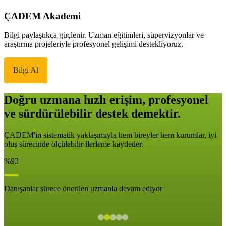
ÇADEM Akademi
Bilgi paylaştıkça güçlenir. Uzman eğitimleri, süpervizyonlar ve
araştırma projeleriyle profesyonel gelişimi destekliyoruz.
Bilgi Al
Doğru uzmana hızlı erişim, profesyonel
ve sürdürülebilir destek demektir.
ÇADEM'in sistematik yaklaşımıyla hem bireyler hem kurumlar, iyi
oluş sürecinde ölçülebilir ilerleme kaydeder.
%93
Danışanlar sürece önerilen uzmanla devam ediyor