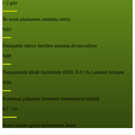
< 2 gün
İlk seans planlaması ortalama süresi
%93
Danışanlar sürece önerilen uzmanla devam ediyor
%88
Danışanlarda klinik ölçümlerde (BDI, BAI vb.) anlamlı iyileşme
%94
Kurumsal çalışanlar hizmetten memnuniyet bildirdi
9.7 / 10
Seans sonrası genel memnuniyet skoru