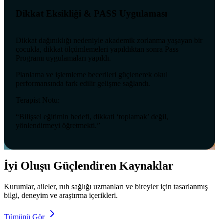
Dikkat Eksikliği & PASS Uygulaması
Dikkat dağınıklığı nedeniyle akademik zorlanma yaşayan bir
çocukla, dikkat ölçümlemeleri yapıldıktan sonra Pass
Programı uygulamaları yapıldı.
Planlama ve işlemleme becerileri güçlenerek okul
performansında fark edilir gelişme sağlandı.
Terapist Notu:
“Bilişsel eğitimin hedefi, dikkati ‘toplamak’ değil,
yönlendirmeyi öğretmekti.”
İyi Oluşu Güçlendiren Kaynaklar
Kurumlar, aileler, ruh sağlığı uzmanları ve bireyler için tasarlanmış
bilgi, deneyim ve araştırma içerikleri.
Tümünü Gör