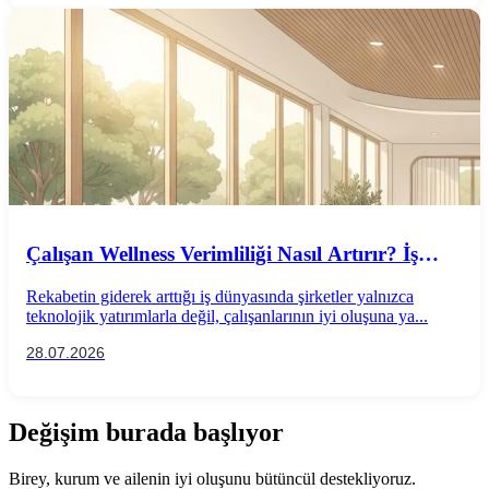
Çalışan Wellness Verimliliği Nasıl Artırır? İş
Performansını Destekleyen Wellness
Rekabetin giderek arttığı iş dünyasında şirketler yalnızca
Uygulamaları
teknolojik yatırımlarla değil, çalışanlarının iyi oluşuna ya...
28.07.2026
Değişim burada başlıyor
Birey, kurum ve ailenin iyi oluşunu bütüncül destekliyoruz.