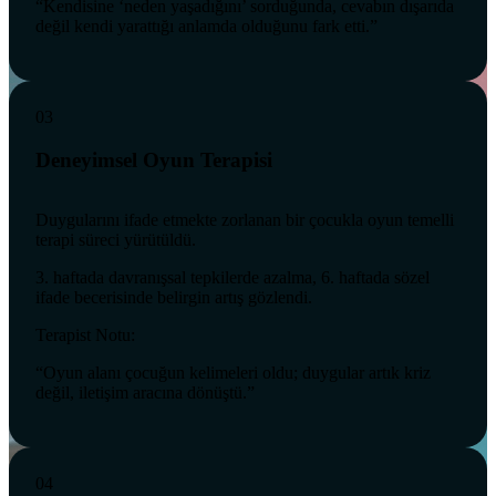
“Kendisine ‘neden yaşadığını’ sorduğunda, cevabın dışarıda
değil kendi yarattığı anlamda olduğunu fark etti.”
03
Deneyimsel Oyun Terapisi
Duygularını ifade etmekte zorlanan bir çocukla oyun temelli
terapi süreci yürütüldü.
3. haftada davranışsal tepkilerde azalma, 6. haftada sözel
ifade becerisinde belirgin artış gözlendi.
Terapist Notu:
“Oyun alanı çocuğun kelimeleri oldu; duygular artık kriz
değil, iletişim aracına dönüştü.”
04