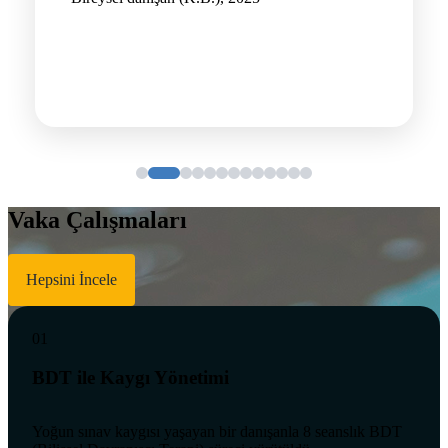
Vaka Çalışmaları
Hepsini İncele
01
BDT ile Kaygı Yönetimi
Yoğun sınav kaygısı yaşayan bir danışanla 8 seanslık BDT