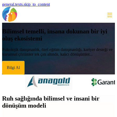
general.texts.skip_to_content
Bilimsel temelli, insana dokunan bir iyi
oluş ekosistemi
Psikolojik danışmanlık, özel eğitim danışmanlığı, kariyer desteği ve
kurumsal çözümler tek çatı altında, kalıcı dönüşümler...
Bilgi Al
Ruh sağlığında bilimsel ve insani bir
dönüşüm modeli