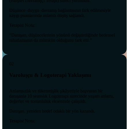
(Bilişsel Davranışçı Terapi) süreci yürütüldü.
Düşünce–duygu–davranış bağlantısının fark edilmesiyle
kaygı puanlarında anlamlı düşüş sağlandı.
Terapist Notu:
“Danışan, düşüncelerinin yönünü değiştirdiğinde bedensel
rahatlamanın da mümkün olduğunu fark etti.”
02
Varoluşçu & Logoterapi Yaklaşımı
Anlamsızlık ve tükenmişlik şikâyetiyle başvuran bir
danışanla 10 seanslık Logoterapi sürecinde yaşam anlamı,
değerler ve sorumluluk ekseninde çalışıldı.
Danışan, yeniden hedef odaklı bir yön kazandı.
Terapist Notu: