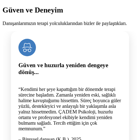
Güven ve Deneyim
Danışanlarımızın terapi yolculuklarından bizler ile paylaştıkları.
Güven ve huzurla yeniden dengeye
dönüş...
“Kendimi her şeye kapattığım bir dönemde terapi
sürecine başladım. Zamanla yeniden eski, sağlıklı
halime kavuştuğumu hissettim. Süreç boyunca güler
yüzlü, destekleyici ve anlayışlı bir yaklaşımla asla
yalnız hissetmedim. ÇADEM Psikoloji, huzurlu
ortamı ve profesyonel ekibiyle kendimi yeniden
bulmamı sağladı. Tercih ettiğim için çok
memnunum.”
– Bireysel danışan (K.B.), 2025