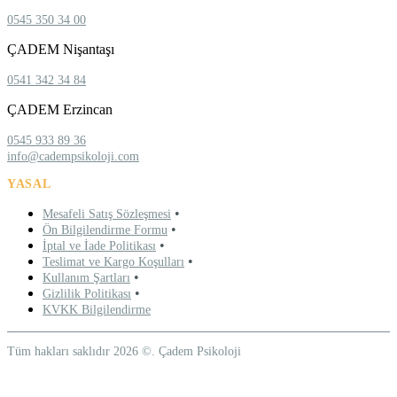
0545 350 34 00
ÇADEM Nişantaşı
0541 342 34 84
ÇADEM Erzincan
0545 933 89 36
info@cadempsikoloji.com
YASAL
•
Mesafeli Satış Sözleşmesi
•
Ön Bilgilendirme Formu
•
İptal ve İade Politikası
•
Teslimat ve Kargo Koşulları
•
Kullanım Şartları
•
Gizlilik Politikası
KVKK Bilgilendirme
Tüm hakları saklıdır 2026 ©. Çadem Psikoloji