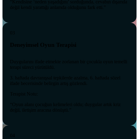
“Kendisine ‘neden yaşadığını’ sorduğunda, cevabın dışarıda
değil kendi yarattığı anlamda olduğunu fark etti.”
03
Deneyimsel Oyun Terapisi
Duygularını ifade etmekte zorlanan bir çocukla oyun temelli
terapi süreci yürütüldü.
3. haftada davranışsal tepkilerde azalma, 6. haftada sözel
ifade becerisinde belirgin artış gözlendi.
Terapist Notu:
“Oyun alanı çocuğun kelimeleri oldu; duygular artık kriz
değil, iletişim aracına dönüştü.”
04