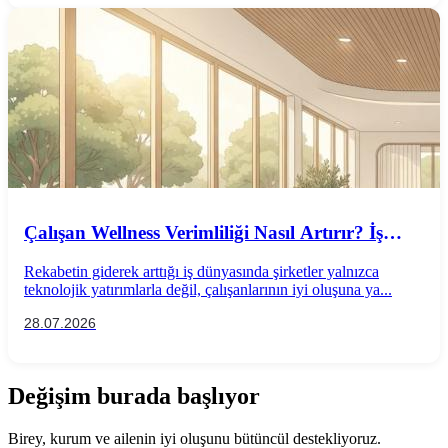
Çalışan Wellness Verimliliği Nasıl Artırır? İş
Performansını Destekleyen Wellness
Rekabetin giderek arttığı iş dünyasında şirketler yalnızca
Uygulamaları
teknolojik yatırımlarla değil, çalışanlarının iyi oluşuna ya...
28.07.2026
Değişim burada başlıyor
Birey, kurum ve ailenin iyi oluşunu bütüncül destekliyoruz.