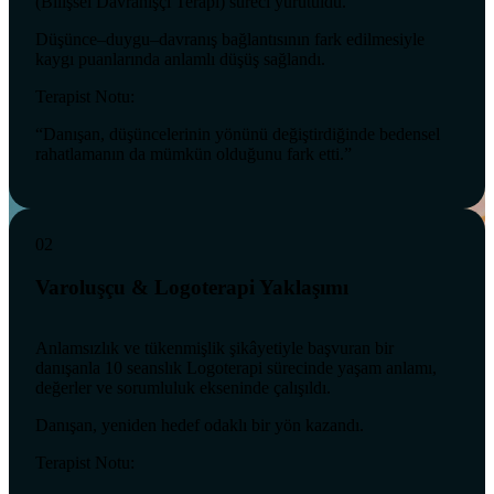
(Bilişsel Davranışçı Terapi) süreci yürütüldü.
Düşünce–duygu–davranış bağlantısının fark edilmesiyle
kaygı puanlarında anlamlı düşüş sağlandı.
Terapist Notu:
“Danışan, düşüncelerinin yönünü değiştirdiğinde bedensel
rahatlamanın da mümkün olduğunu fark etti.”
02
Varoluşçu & Logoterapi Yaklaşımı
Anlamsızlık ve tükenmişlik şikâyetiyle başvuran bir
danışanla 10 seanslık Logoterapi sürecinde yaşam anlamı,
değerler ve sorumluluk ekseninde çalışıldı.
Danışan, yeniden hedef odaklı bir yön kazandı.
Terapist Notu: