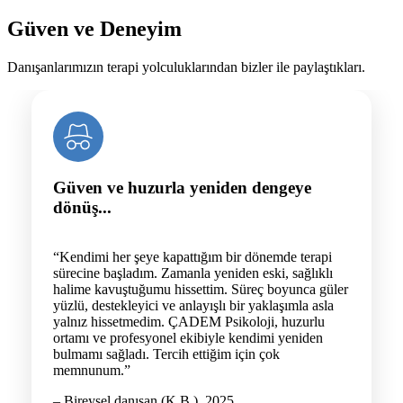
Güven ve Deneyim
Danışanlarımızın terapi yolculuklarından bizler ile paylaştıkları.
Güven ve huzurla yeniden dengeye
dönüş...
“Kendimi her şeye kapattığım bir dönemde terapi
sürecine başladım. Zamanla yeniden eski, sağlıklı
halime kavuştuğumu hissettim. Süreç boyunca güler
yüzlü, destekleyici ve anlayışlı bir yaklaşımla asla
yalnız hissetmedim. ÇADEM Psikoloji, huzurlu
ortamı ve profesyonel ekibiyle kendimi yeniden
bulmamı sağladı. Tercih ettiğim için çok
memnunum.”
– Bireysel danışan (K.B.), 2025