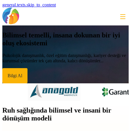
general.texts.skip_to_content
Bilimsel temelli, insana dokunan bir iyi
oluş ekosistemi
Psikolojik danışmanlık, özel eğitim danışmanlığı, kariyer desteği ve
kurumsal çözümler tek çatı altında, kalıcı dönüşümler...
Bilgi Al
Ruh sağlığında bilimsel ve insani bir
dönüşüm modeli