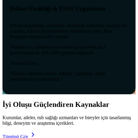
Dikkat Eksikliği & PASS Uygulaması
Dikkat dağınıklığı nedeniyle akademik zorlanma yaşayan bir
çocukla, dikkat ölçümlemeleri yapıldıktan sonra Pass
Programı uygulamaları yapıldı.
Planlama ve işlemleme becerileri güçlenerek okul
performansında fark edilir gelişme sağlandı.
Terapist Notu:
“Bilişsel eğitimin hedefi, dikkati ‘toplamak’ değil,
yönlendirmeyi öğretmekti.”
İyi Oluşu Güçlendiren Kaynaklar
Kurumlar, aileler, ruh sağlığı uzmanları ve bireyler için tasarlanmış
bilgi, deneyim ve araştırma içerikleri.
Tümünü Gör