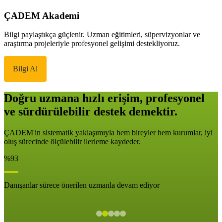
ÇADEM Akademi
Bilgi paylaştıkça güçlenir. Uzman eğitimleri, süpervizyonlar ve
araştırma projeleriyle profesyonel gelişimi destekliyoruz.
Bilgi Al
Doğru uzmana hızlı erişim, profesyonel
ve sürdürülebilir destek demektir.
ÇADEM'in sistematik yaklaşımıyla hem bireyler hem kurumlar, iyi
oluş sürecinde ölçülebilir ilerleme kaydeder.
%93
Danışanlar sürece önerilen uzmanla devam ediyor