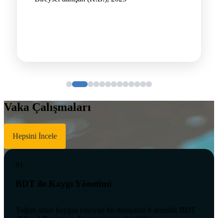
Vaka Çalışmaları
Hepsini İncele
01
BDT ile Kaygı Yönetimi
Yoğun sınav kaygısı yaşayan bir danışanla 8 seanslık BDT