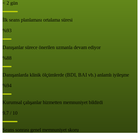
< 2 gün
İlk seans planlaması ortalama süresi
%93
Danışanlar sürece önerilen uzmanla devam ediyor
%88
Danışanlarda klinik ölçümlerde (BDI, BAI vb.) anlamlı iyileşme
%94
Kurumsal çalışanlar hizmetten memnuniyet bildirdi
9.7 / 10
Seans sonrası genel memnuniyet skoru