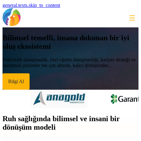
general.texts.skip_to_content
Bilimsel temelli, insana dokunan bir iyi
oluş ekosistemi
Psikolojik danışmanlık, özel eğitim danışmanlığı, kariyer desteği ve
kurumsal çözümler tek çatı altında, kalıcı dönüşümler...
Bilgi Al
Ruh sağlığında bilimsel ve insani bir
dönüşüm modeli