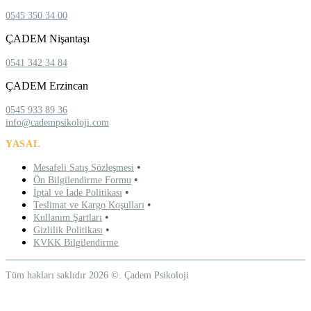
0545 350 34 00
ÇADEM Nişantaşı
0541 342 34 84
ÇADEM Erzincan
0545 933 89 36
info@cadempsikoloji.com
YASAL
•
Mesafeli Satış Sözleşmesi
•
Ön Bilgilendirme Formu
•
İptal ve İade Politikası
•
Teslimat ve Kargo Koşulları
•
Kullanım Şartları
•
Gizlilik Politikası
KVKK Bilgilendirme
Tüm hakları saklıdır 2026 ©. Çadem Psikoloji