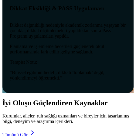
Dikkat Eksikliği & PASS Uygulaması
Dikkat dağınıklığı nedeniyle akademik zorlanma yaşayan bir
çocukla, dikkat ölçümlemeleri yapıldıktan sonra Pass
Programı uygulamaları yapıldı.
Planlama ve işlemleme becerileri güçlenerek okul
performansında fark edilir gelişme sağlandı.
Terapist Notu:
“Bilişsel eğitimin hedefi, dikkati ‘toplamak’ değil,
yönlendirmeyi öğretmekti.”
İyi Oluşu Güçlendiren Kaynaklar
Kurumlar, aileler, ruh sağlığı uzmanları ve bireyler için tasarlanmış
bilgi, deneyim ve araştırma içerikleri.
Tümünü Gör