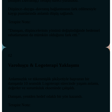
(Bilişsel Davranışçı Terapi) süreci yürütüldü.
Düşünce–duygu–davranış bağlantısının fark edilmesiyle
kaygı puanlarında anlamlı düşüş sağlandı.
Terapist Notu:
“Danışan, düşüncelerinin yönünü değiştirdiğinde bedensel
rahatlamanın da mümkün olduğunu fark etti.”
02
Varoluşçu & Logoterapi Yaklaşımı
Anlamsızlık ve tükenmişlik şikâyetiyle başvuran bir
danışanla 10 seanslık Logoterapi sürecinde yaşam anlamı,
değerler ve sorumluluk ekseninde çalışıldı.
Danışan, yeniden hedef odaklı bir yön kazandı.
Terapist Notu: