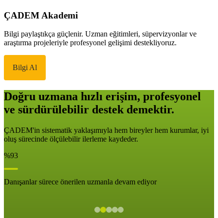
ÇADEM Akademi
Bilgi paylaştıkça güçlenir. Uzman eğitimleri, süpervizyonlar ve
araştırma projeleriyle profesyonel gelişimi destekliyoruz.
Bilgi Al
Doğru uzmana hızlı erişim, profesyonel
ve sürdürülebilir destek demektir.
ÇADEM'in sistematik yaklaşımıyla hem bireyler hem kurumlar, iyi
oluş sürecinde ölçülebilir ilerleme kaydeder.
%93
Danışanlar sürece önerilen uzmanla devam ediyor