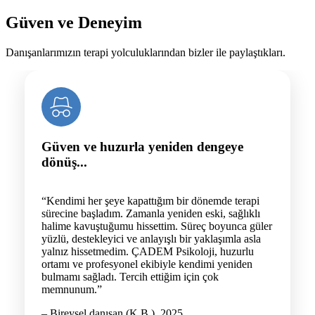
Güven ve Deneyim
Danışanlarımızın terapi yolculuklarından bizler ile paylaştıkları.
Güven ve huzurla yeniden dengeye
dönüş...
“Kendimi her şeye kapattığım bir dönemde terapi
sürecine başladım. Zamanla yeniden eski, sağlıklı
halime kavuştuğumu hissettim. Süreç boyunca güler
yüzlü, destekleyici ve anlayışlı bir yaklaşımla asla
yalnız hissetmedim. ÇADEM Psikoloji, huzurlu
ortamı ve profesyonel ekibiyle kendimi yeniden
bulmamı sağladı. Tercih ettiğim için çok
memnunum.”
– Bireysel danışan (K.B.), 2025