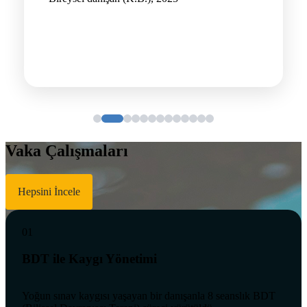
Vaka Çalışmaları
Hepsini İncele
01
BDT ile Kaygı Yönetimi
Yoğun sınav kaygısı yaşayan bir danışanla 8 seanslık BDT