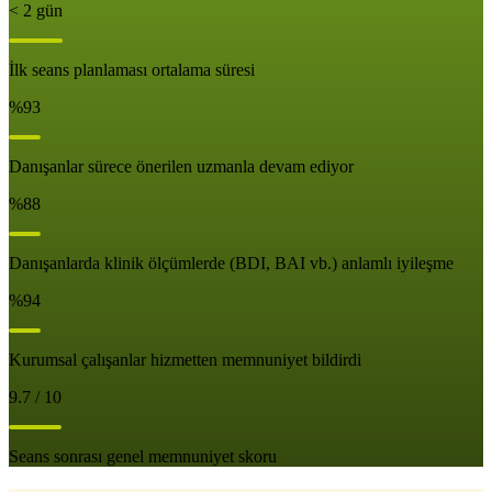
< 2 gün
İlk seans planlaması ortalama süresi
%93
Danışanlar sürece önerilen uzmanla devam ediyor
%88
Danışanlarda klinik ölçümlerde (BDI, BAI vb.) anlamlı iyileşme
%94
Kurumsal çalışanlar hizmetten memnuniyet bildirdi
9.7 / 10
Seans sonrası genel memnuniyet skoru