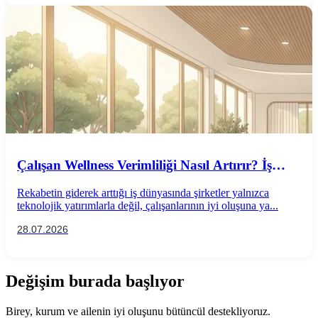
Çalışan Wellness Verimliliği Nasıl Artırır? İş
Performansını Destekleyen Wellness
Rekabetin giderek arttığı iş dünyasında şirketler yalnızca
Uygulamaları
teknolojik yatırımlarla değil, çalışanlarının iyi oluşuna ya...
28.07.2026
Değişim burada başlıyor
Birey, kurum ve ailenin iyi oluşunu bütüncül destekliyoruz.