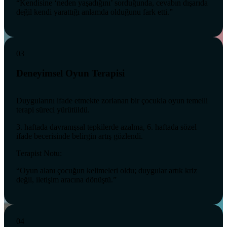
“Kendisine ‘neden yaşadığını’ sorduğunda, cevabın dışarıda
değil kendi yarattığı anlamda olduğunu fark etti.”
03
Deneyimsel Oyun Terapisi
Duygularını ifade etmekte zorlanan bir çocukla oyun temelli
terapi süreci yürütüldü.
3. haftada davranışsal tepkilerde azalma, 6. haftada sözel
ifade becerisinde belirgin artış gözlendi.
Terapist Notu:
“Oyun alanı çocuğun kelimeleri oldu; duygular artık kriz
değil, iletişim aracına dönüştü.”
04