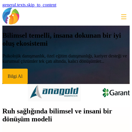
general.texts.skip_to_content
Bilimsel temelli, insana dokunan bir iyi
oluş ekosistemi
Psikolojik danışmanlık, özel eğitim danışmanlığı, kariyer desteği ve
kurumsal çözümler tek çatı altında, kalıcı dönüşümler...
Bilgi Al
Ruh sağlığında bilimsel ve insani bir
dönüşüm modeli