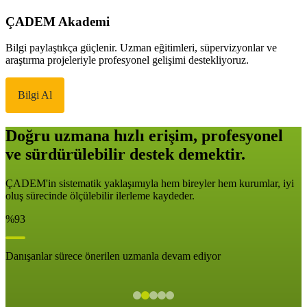
ÇADEM Akademi
Bilgi paylaştıkça güçlenir. Uzman eğitimleri, süpervizyonlar ve
araştırma projeleriyle profesyonel gelişimi destekliyoruz.
Bilgi Al
Doğru uzmana hızlı erişim, profesyonel
ve sürdürülebilir destek demektir.
ÇADEM'in sistematik yaklaşımıyla hem bireyler hem kurumlar, iyi
oluş sürecinde ölçülebilir ilerleme kaydeder.
%93
Danışanlar sürece önerilen uzmanla devam ediyor