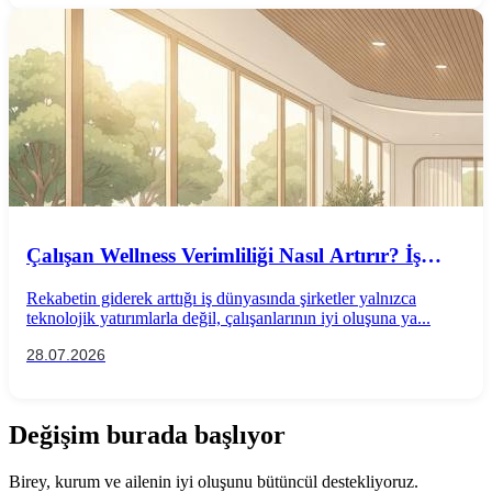
Çalışan Wellness Verimliliği Nasıl Artırır? İş
Performansını Destekleyen Wellness
Rekabetin giderek arttığı iş dünyasında şirketler yalnızca
Uygulamaları
teknolojik yatırımlarla değil, çalışanlarının iyi oluşuna ya...
28.07.2026
Değişim burada başlıyor
Birey, kurum ve ailenin iyi oluşunu bütüncül destekliyoruz.