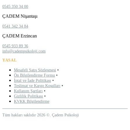
0545 350 34 00
ÇADEM Nişantaşı
0541 342 34 84
ÇADEM Erzincan
0545 933 89 36
info@cadempsikoloji.com
YASAL
•
Mesafeli Satış Sözleşmesi
•
Ön Bilgilendirme Formu
•
İptal ve İade Politikası
•
Teslimat ve Kargo Koşulları
•
Kullanım Şartları
•
Gizlilik Politikası
KVKK Bilgilendirme
Tüm hakları saklıdır 2026 ©. Çadem Psikoloji