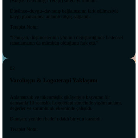
(Bilişsel Davranışçı Terapi) süreci yürütüldü.
Düşünce–duygu–davranış bağlantısının fark edilmesiyle
kaygı puanlarında anlamlı düşüş sağlandı.
Terapist Notu:
“Danışan, düşüncelerinin yönünü değiştirdiğinde bedensel
rahatlamanın da mümkün olduğunu fark etti.”
02
Varoluşçu & Logoterapi Yaklaşımı
Anlamsızlık ve tükenmişlik şikâyetiyle başvuran bir
danışanla 10 seanslık Logoterapi sürecinde yaşam anlamı,
değerler ve sorumluluk ekseninde çalışıldı.
Danışan, yeniden hedef odaklı bir yön kazandı.
Terapist Notu: