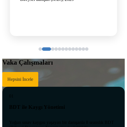
Vaka Çalışmaları
Hepsini İncele
01
BDT ile Kaygı Yönetimi
Yoğun sınav kaygısı yaşayan bir danışanla 8 seanslık BDT