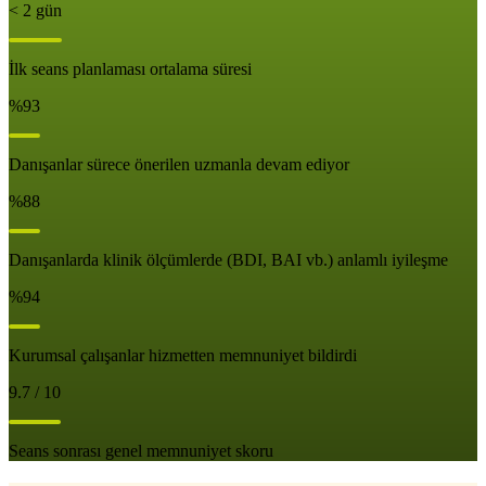
< 2 gün
İlk seans planlaması ortalama süresi
%93
Danışanlar sürece önerilen uzmanla devam ediyor
%88
Danışanlarda klinik ölçümlerde (BDI, BAI vb.) anlamlı iyileşme
%94
Kurumsal çalışanlar hizmetten memnuniyet bildirdi
9.7 / 10
Seans sonrası genel memnuniyet skoru