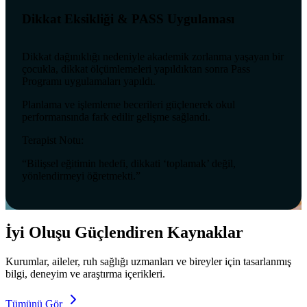
Dikkat Eksikliği & PASS Uygulaması
Dikkat dağınıklığı nedeniyle akademik zorlanma yaşayan bir
çocukla, dikkat ölçümlemeleri yapıldıktan sonra Pass
Programı uygulamaları yapıldı.
Planlama ve işlemleme becerileri güçlenerek okul
performansında fark edilir gelişme sağlandı.
Terapist Notu:
“Bilişsel eğitimin hedefi, dikkati ‘toplamak’ değil,
yönlendirmeyi öğretmekti.”
İyi Oluşu Güçlendiren Kaynaklar
Kurumlar, aileler, ruh sağlığı uzmanları ve bireyler için tasarlanmış
bilgi, deneyim ve araştırma içerikleri.
Tümünü Gör