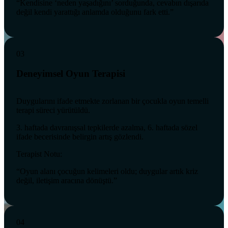
“Kendisine ‘neden yaşadığını’ sorduğunda, cevabın dışarıda
değil kendi yarattığı anlamda olduğunu fark etti.”
03
Deneyimsel Oyun Terapisi
Duygularını ifade etmekte zorlanan bir çocukla oyun temelli
terapi süreci yürütüldü.
3. haftada davranışsal tepkilerde azalma, 6. haftada sözel
ifade becerisinde belirgin artış gözlendi.
Terapist Notu:
“Oyun alanı çocuğun kelimeleri oldu; duygular artık kriz
değil, iletişim aracına dönüştü.”
04