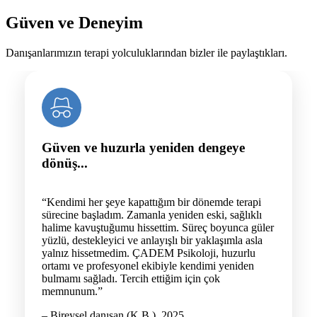
Güven ve Deneyim
Danışanlarımızın terapi yolculuklarından bizler ile paylaştıkları.
Güven ve huzurla yeniden dengeye
dönüş...
“Kendimi her şeye kapattığım bir dönemde terapi
sürecine başladım. Zamanla yeniden eski, sağlıklı
halime kavuştuğumu hissettim. Süreç boyunca güler
yüzlü, destekleyici ve anlayışlı bir yaklaşımla asla
yalnız hissetmedim. ÇADEM Psikoloji, huzurlu
ortamı ve profesyonel ekibiyle kendimi yeniden
bulmamı sağladı. Tercih ettiğim için çok
memnunum.”
– Bireysel danışan (K.B.), 2025