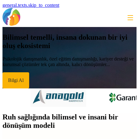
general.texts.skip_to_content
Bilimsel temelli, insana dokunan bir iyi
oluş ekosistemi
Psikolojik danışmanlık, özel eğitim danışmanlığı, kariyer desteği ve
kurumsal çözümler tek çatı altında, kalıcı dönüşümler...
Bilgi Al
Ruh sağlığında bilimsel ve insani bir
dönüşüm modeli