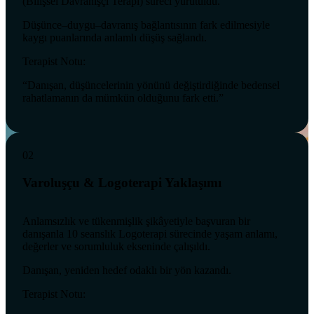
(Bilişsel Davranışçı Terapi) süreci yürütüldü.
Düşünce–duygu–davranış bağlantısının fark edilmesiyle
kaygı puanlarında anlamlı düşüş sağlandı.
Terapist Notu:
“Danışan, düşüncelerinin yönünü değiştirdiğinde bedensel
rahatlamanın da mümkün olduğunu fark etti.”
02
Varoluşçu & Logoterapi Yaklaşımı
Anlamsızlık ve tükenmişlik şikâyetiyle başvuran bir
danışanla 10 seanslık Logoterapi sürecinde yaşam anlamı,
değerler ve sorumluluk ekseninde çalışıldı.
Danışan, yeniden hedef odaklı bir yön kazandı.
Terapist Notu: