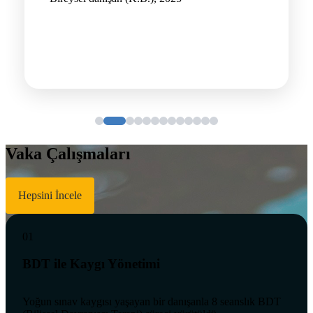
Vaka Çalışmaları
Hepsini İncele
01
BDT ile Kaygı Yönetimi
Yoğun sınav kaygısı yaşayan bir danışanla 8 seanslık BDT