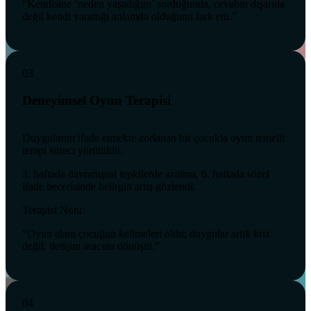
“Kendisine ‘neden yaşadığını’ sorduğunda, cevabın dışarıda
değil kendi yarattığı anlamda olduğunu fark etti.”
03
Deneyimsel Oyun Terapisi
Duygularını ifade etmekte zorlanan bir çocukla oyun temelli
terapi süreci yürütüldü.
3. haftada davranışsal tepkilerde azalma, 6. haftada sözel
ifade becerisinde belirgin artış gözlendi.
Terapist Notu:
“Oyun alanı çocuğun kelimeleri oldu; duygular artık kriz
değil, iletişim aracına dönüştü.”
04