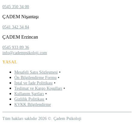
0545 350 34 00
ÇADEM Nişantaşı
0541 342 34 84
ÇADEM Erzincan
0545 933 89 36
info@cadempsikoloji.com
YASAL
•
Mesafeli Satış Sözleşmesi
•
Ön Bilgilendirme Formu
•
İptal ve İade Politikası
•
Teslimat ve Kargo Koşulları
•
Kullanım Şartları
•
Gizlilik Politikası
KVKK Bilgilendirme
Tüm hakları saklıdır 2026 ©. Çadem Psikoloji