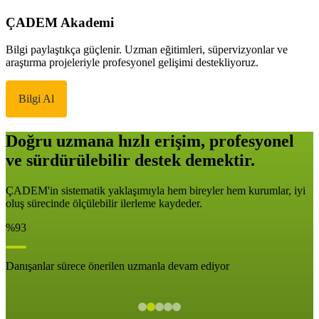
ÇADEM Akademi
Bilgi paylaştıkça güçlenir. Uzman eğitimleri, süpervizyonlar ve
araştırma projeleriyle profesyonel gelişimi destekliyoruz.
Bilgi Al
Doğru uzmana hızlı erişim, profesyonel
ve sürdürülebilir destek demektir.
ÇADEM'in sistematik yaklaşımıyla hem bireyler hem kurumlar, iyi
oluş sürecinde ölçülebilir ilerleme kaydeder.
%93
Danışanlar sürece önerilen uzmanla devam ediyor