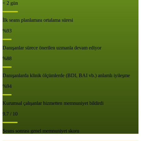
< 2 gün
İlk seans planlaması ortalama süresi
%93
Danışanlar sürece önerilen uzmanla devam ediyor
%88
Danışanlarda klinik ölçümlerde (BDI, BAI vb.) anlamlı iyileşme
%94
Kurumsal çalışanlar hizmetten memnuniyet bildirdi
9.7 / 10
Seans sonrası genel memnuniyet skoru