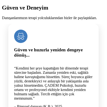
Güven ve Deneyim
Danışanlarımızın terapi yolculuklarından bizler ile paylaştıkları.
Güven ve huzurla yeniden dengeye
dönüş...
“Kendimi her şeye kapattığım bir dönemde terapi
sürecine başladım. Zamanla yeniden eski, sağlıklı
halime kavuştuğumu hissettim. Süreç boyunca güler
yüzlü, destekleyici ve anlayışlı bir yaklaşımla asla
yalnız hissetmedim. ÇADEM Psikoloji, huzurlu
ortamı ve profesyonel ekibiyle kendimi yeniden
bulmamı sağladı. Tercih ettiğim için çok
memnunum.”
– Bireysel danışan (K.B.), 2025