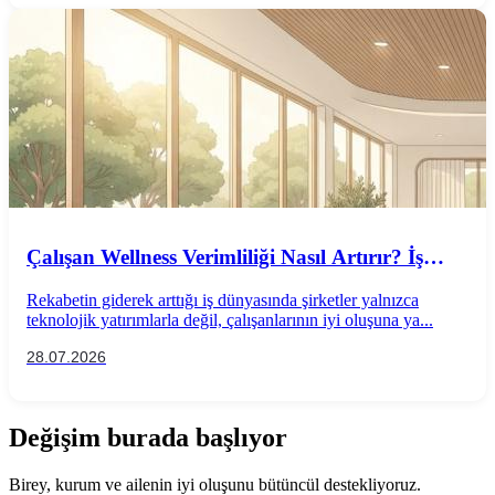
Çalışan Wellness Verimliliği Nasıl Artırır? İş
Performansını Destekleyen Wellness
Rekabetin giderek arttığı iş dünyasında şirketler yalnızca
Uygulamaları
teknolojik yatırımlarla değil, çalışanlarının iyi oluşuna ya...
28.07.2026
Değişim burada başlıyor
Birey, kurum ve ailenin iyi oluşunu bütüncül destekliyoruz.