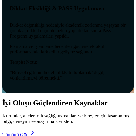
Dikkat Eksikliği & PASS Uygulaması
Dikkat dağınıklığı nedeniyle akademik zorlanma yaşayan bir
çocukla, dikkat ölçümlemeleri yapıldıktan sonra Pass
Programı uygulamaları yapıldı.
Planlama ve işlemleme becerileri güçlenerek okul
performansında fark edilir gelişme sağlandı.
Terapist Notu:
“Bilişsel eğitimin hedefi, dikkati ‘toplamak’ değil,
yönlendirmeyi öğretmekti.”
İyi Oluşu Güçlendiren Kaynaklar
Kurumlar, aileler, ruh sağlığı uzmanları ve bireyler için tasarlanmış
bilgi, deneyim ve araştırma içerikleri.
Tümünü Gör